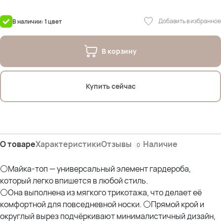
На фото модель Дарья (54р)
Добавить в избранное
В наличии: 1 цвет
Параметры: рост 175см; ОГ 107см; ОТ 90см; ОЖ 112см; ОБ 120см*
отлично
В корзину
Купить сейчас
О товаре
Характеристики
Отзывы
Наличие
0
⚪Майка-топ — универсальный элемент гардероба,
который легко впишется в любой стиль.
⚪Она выполнена из мягкого трикотажа, что делает её
комфортной для повседневной носки. ⚪Прямой крой и
округлый вырез подчёркивают минималистичный дизайн,