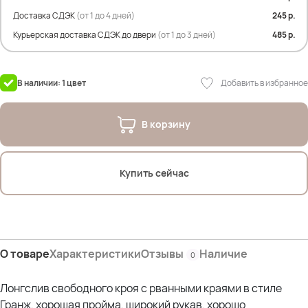
Оксана (56р)- рост 170; ОГ 114; ОТ 105; ОЖ 110; ОБ 120 *отлично
Доставка СДЭК
(от 1 до 4 дней)
245 р.
Курьерская доставка СДЭК до двери
(от 1 до 3 дней)
485 р.
Добавить в избранное
В наличии: 1 цвет
В корзину
Купить сейчас
О товаре
Характеристики
Отзывы
Наличие
0
Лонгслив свободного кроя с рванными краями в стиле
Гранж, хорошая пройма, широкий рукав, хорошо