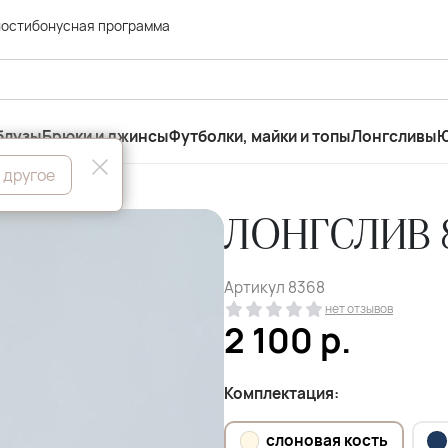
ности
бонусная программа
блузы
Брюки и джинсы
Футболки, майки и топы
Лонгсливы
Ю
 другое
ЛОНГСЛИВ 8
Артикул
8368
нет отзывов
2 100
р.
Комплектация:
слоновая кость