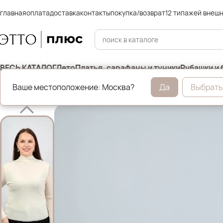
главная
оплата
доставка
контакты
покупка/возврат
12 типажей внеш
ВЕСЬ КАТАЛОГ
Лето
Платья, сарафаны и туники
Рубашки и 
Ваше местоположение: Москва?
Да
Выбрать
Главная
Весна