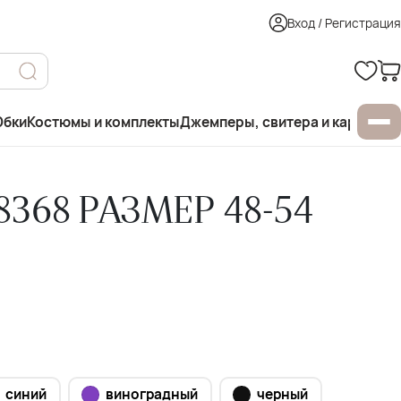
Вход / Регистрация
бки
Костюмы и комплекты
Джемперы, свитера и кардиган
368 РАЗМЕР 48-54
синий
виноградный
черный