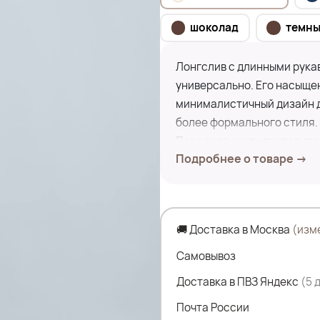
шоколад
темны
Лонгслив с длинными рука
универсально. Его насыщен
минималистичный дизайн де
более формального стиля.
Передняя часть лонгслива
Подробнее о товаре →
изысканности, а длинные р
лонгслив идеально подойдё
Замеры по изделию:
🚚 Доставка в Москва
(изм
ПОГ- 45 см
ПОБ- 46 см
Самовывоз
Дл.изделия- 62 см
Доставка в ПВЗ Яндекс
(5 
Дл.рукава- 66 см
Почта России