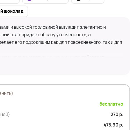
й шоколад
вами и высокой горловиной выглядит элегантно и
ный цвет придаёт образу утончённость, а
лает его подходящим как для повседневного, так и для
 украшена декоративным камнем, что добавляет
укава обеспечивают комфорт и защиту от холода. Этот
т для создания стильных и уютных образов.
енить)
бесплатно
дней)
270 р.
475.90 р.