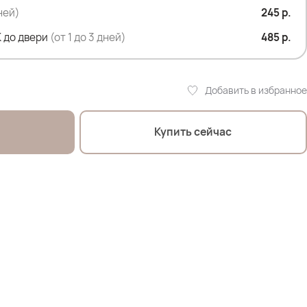
дней)
245 р.
 до двери
(от 1 до 3 дней)
485 р.
 107см; ОТ 90см; ОЖ 112см; ОБ 120см
Добавить в избранное
оделей:
Т 105; ОЖ 110; ОБ 120 *отлично
Купить сейчас