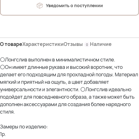
28,3% Хлопок
Уведомить о поступлении
28,3% Акрил
5,8% спандекс
На фото модель Дарья (54р)
Параметры: рост 175см; ОГ 107см; ОТ 90см; ОЖ 112см; ОБ 120см*
отлично 1 размер
О товаре
Характеристики
Отзывы
Наличие
0
Параметры других наших моделей:
⚪Лонгслив выполнен в минималистичном стиле.
Оксана (56р)- рост 170; ОГ 114; ОТ 105; ОЖ 110; ОБ 120 *отлично 2 размер
⚪Он имеет длинные рукава и высокий воротник, что
Эльвира (58р)- рост 173; ОГ 120; ОТ 108; ОЖ 118; ОБ 132; ОР 44 *отлично
делает его подходящим для прохладной погоды. Материал
2 размер
мягкий и приятный на ощупь, а цвет добавляет
Елена (58р) - рост 162см; ОГ 125см; ОТ 110см; ОЖ 129см; ОБ 125см
*отлично 2 размер
универсальности и элегантности. ⚪Лонгслив идеально
подойдет для повседневного образа, а также может быть
дополнен аксессуарами для создания более нарядного
стиля.
Замеры по изделию:
1р.