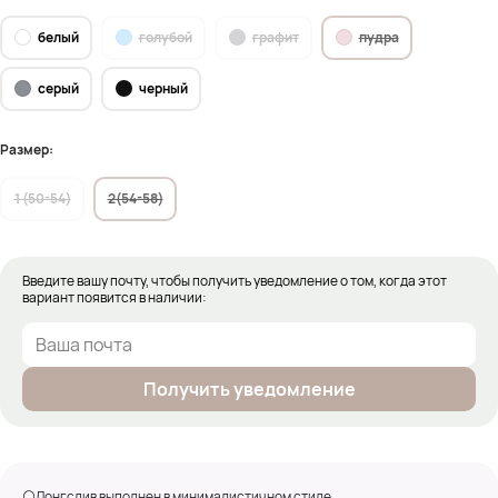
белый
голубой
графит
пудра
серый
черный
Размер:
1 (50-54)
2(54-58)
Введите вашу почту, чтобы получить уведомление о том, когда этот
вариант появится в наличии:
Получить уведомление
⚪Лонгслив выполнен в минималистичном стиле.