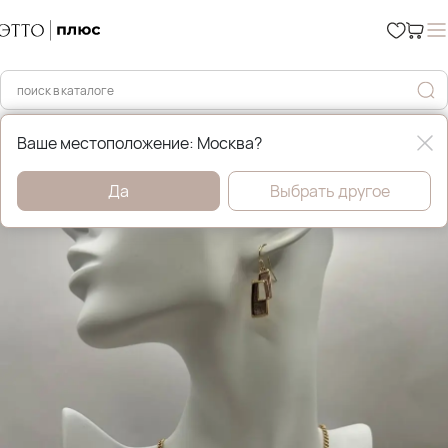
Главная
Бижутерия
Ваше местоположение: Москва?
Да
Выбрать другое