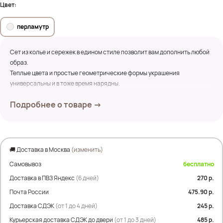
Цвет:
перламутр
Сет из колье и сережек в едином стиле позволит вам дополнить любой
образ.
Теплые цвета и простые геометрические формы украшения
универсальны и в тоже время нарядны.
Подробнее о товаре →
Длина колье 50см.
Длина сережек 3см.
🚚 Доставка в Москва
(изменить)
Самовывоз
бесплатно
Доставка в ПВЗ Яндекс
(6 дней)
270 р.
Почта России
475.90 р.
Доставка СДЭК
(от 1 до 4 дней)
245 р.
Курьерская доставка СДЭК до двери
(от 1 до 3 дней)
485 р.