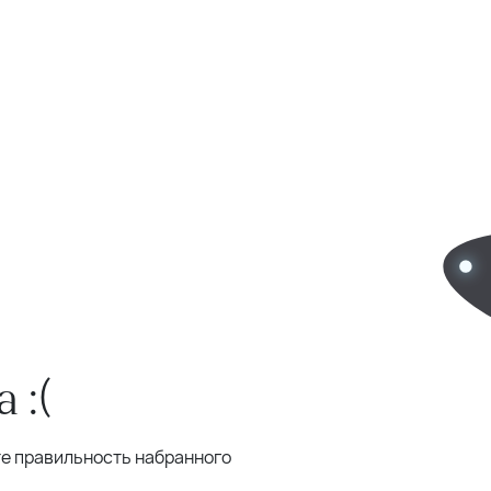
 :(
те правильность набранного