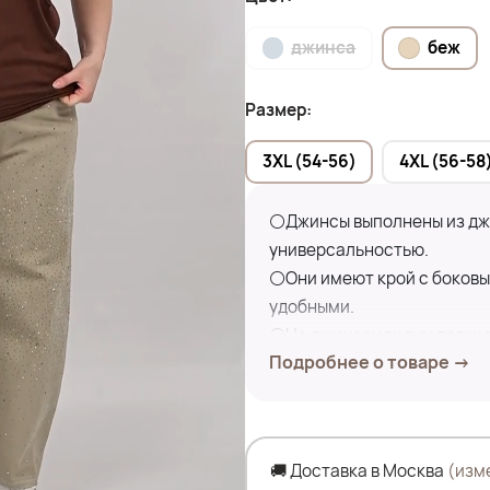
джинса
беж
Размер:
3XL (54-56)
4XL (56-58
⚪Джинсы выполнены из джи
универсальностью.
⚪Они имеют крой с боковым
удобными.
⚪На джинсах видны легкие
Подробнее о товаре →
узор из страз. , которые 
⚪Джинсы оснащены стандар
карманами в традиционном
⚪Пояс со шлевками для ре
🚚 Доставка в Москва
(изм
⚪Задние карманы добавля