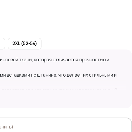
)
2XL (52-54)
нсовой ткани, которая отличается прочностью и
и вставками по штанине, что делает их стильными и
 потертости в виде горизонтальных полос и точечный
придают им эстетическую привлекательность.
тной застежкой на пуговицу и молнию, а также
 стиле.
мня.
енить)
ют традиционный джинсовый стиль.