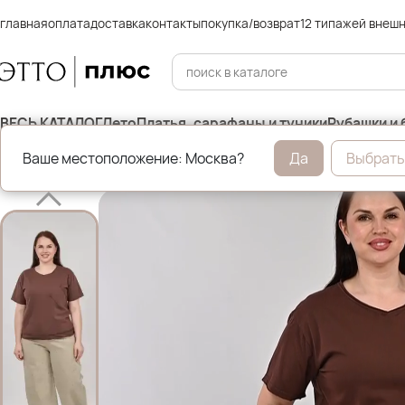
главная
оплата
доставка
контакты
покупка/возврат
12 типажей внеш
ВЕСЬ КАТАЛОГ
Лето
Платья, сарафаны и туники
Рубашки и 
Ваше местоположение: Москва?
Да
Выбрать
Главная
Брюки и джинсы