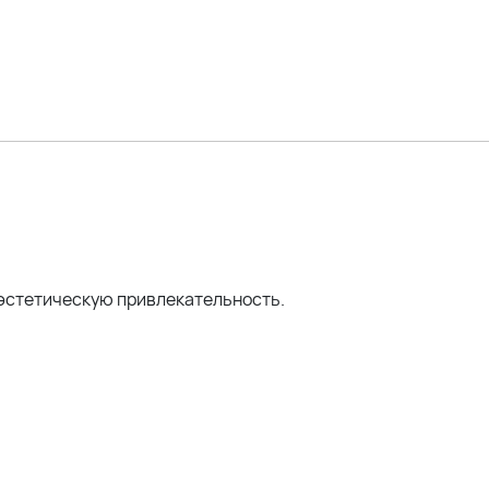
30 см
1 см
м эстетическую привлекательность.
р)