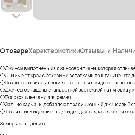
О товаре
Характеристики
Отзывы
Налич
0
⚪Джинсы выполнены из джинсовой ткани, которая отлича
⚪Они имеют крой с боковыми вставками по штанине, что д
⚪На джинсах видны легкие потертости в виде горизонталь
⚪Джинсы оснащены стандартной застежкой на пуговицу и 
⚪Пояс со шлевками для ремня.
⚪Задние карманы добавляют традиционный джинсовый ст
⚪Такой стиль идеально подойдет для тех, кто хочет сочет
Замеры по изделию: