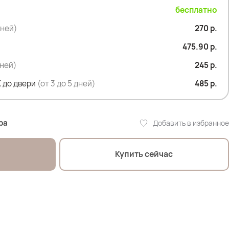
ойдет для тех, кто хочет сочетать комфорт и яркость в
бесплатно
дней)
270 р.
475.90 р.
дней)
245 р.
 до двери
(от 3 до 5 дней)
485 р.
ра
Добавить в избранное
29 см
Купить сейчас