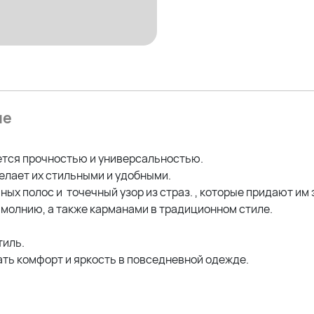
Ширина брючины по низу- 
4XL
ПОТ- 49 см
ПОБ- 66 см
Дл.внутр.шва- 74 см
ие
Дл.внеш.шва- 110 см
Ширина брючины по низу- 3
ется прочностью и универсальностью.
елает их стильными и удобными.
Состав:
ных полос и точечный узор из страз. , которые придают и
70% Хлопка
молнию, а также карманами в традиционном стиле.
28% Полиэстер
иль.
2% Спандекс
ать комфорт и яркость в повседневной одежде.
На фото модель Дарья (54