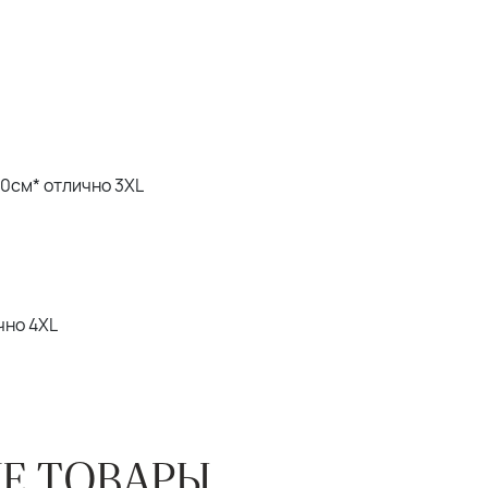
20см* отлично 3XL
ично 4XL
Е ТОВАРЫ