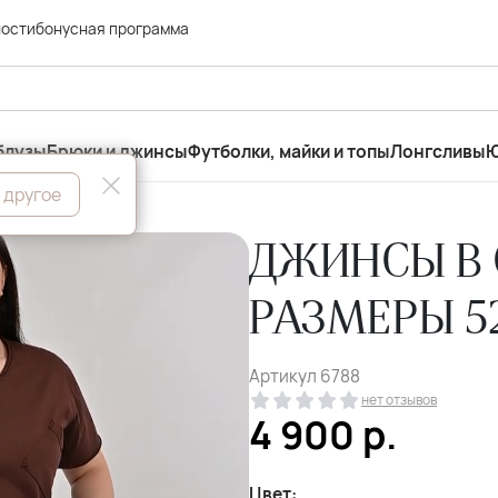
ности
бонусная программа
блузы
Брюки и джинсы
Футболки, майки и топы
Лонгсливы
Ю
 другое
ДЖИНСЫ В 
РАЗМЕРЫ 5
Артикул
6788
нет отзывов
4 900
р.
Цвет: