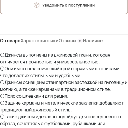
ПОБ-60 см
Уведомить о поступлении
Дл.внутр.шва-67 см
Дл.внеш.шва-98 см
ш.брючины по низу-23 см
33р.
ПОТ-46 см
О товаре
Характеристики
Отзывы
Наличие
0
ПОБ-60 см
Дл.внеш.шва-98 см
⚪Джинсы выполнены из джинсовой ткани, которая
Дл.внутр.шва-66 см
отличается прочностью и универсальностью.
ш.брючины по низу-23 см
⚪Они имеют классический крой с прямыми штанинами,
что делает их стильными и удобными.
34р.
ПОТ-47 см
⚪Джинсы оснащены стандартной застежкой на пуговицу и
ПОБ-63 см
молнию, а также карманами в традиционном стиле.
Дл.внутр.шва-66 см
⚪Пояс со шлевками для ремня.
Дл.внеш.шва-100 см
⚪Задние карманы и металлические заклепки добавляют
ш.брючины по низу-24 см
традиционный джинсовый стиль.
⚪Такие джинсы идеально подойдут для повседневного
35р.
образа, сочетаясь с футболками, рубашками или
ПОТ-48 см