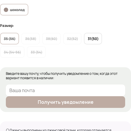
шоколад
Размер:
35 (56)
36(58)
38(60)
32(52)
31(50)
34 (54-56)
33 (54)
Введите вашу почту, чтобы получить уведомление о том, когда этот
вариант появится в наличии:
Получить уведомление
⚪Джинсы выполнены из джинсовой ткани, которая отличается