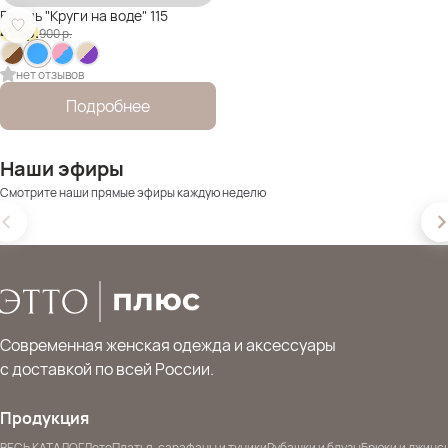
Брошь "Круги на воде" 115
450
р.
900
р.
нет отзывов
Подробнее
Наши эфиры
Смотрите наши прямые эфиры каждую неделю
Современная женская одежда и аксессуары
с доставкой по всей России.
Продукция
ВЕСЬ КАТАЛОГ
Лето
Платья, сарафаны и туники
Рубашки и блузы
Брюки и джинс