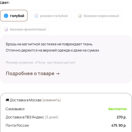
Цвет:
голубой
розово-голубой
бежево-коричневый
бежево-фиолетовый
Брошь на магнитной застежке не повреждает ткань.
Отлично держится на верхней одежде и даже на сумках.
Размер изделия- 4*4см; застежка магнит
Подробнее о товаре →
🚚 Доставка в Москва
(изменить)
Самовывоз
бесплатно
Доставка в ПВЗ Яндекс
(5 дней)
270 р.
Почта России
475.90 р.