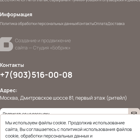
Информация
Политика обработки персональных данных
Контакты
Оплата
Доставка
Контакты
+7(903)516-00-08
Адрес:
Москва, Дмитровское шоссе 81, первый этаж (ритейл)
Даю согласие на
обработку персональных данных
Мы используем файлы cookie. Продолжив использование
© 2026 Ettoplus.ru — Все права защищены.
сайта, Вы соглашаетесь с политикой использования файлов
Политика конфиденциальности
cookie, обработки персональных данных и