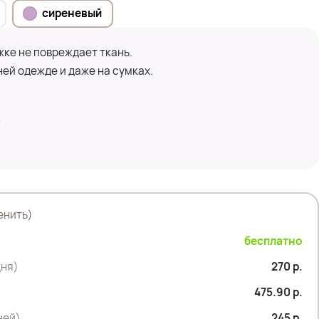
сиреневый
ке не повреждает ткань.
ей одежде и даже на сумках.
5см
енить)
бесплатно
дня)
270 р.
475.90 р.
дней)
245 р.