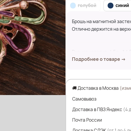
голубой
синий
Брошь на магнитной застеж
Отлично держится на верхн
Размер изделия: 4,5см * 4,
Подробнее о товаре →
🚚 Доставка в Москва
(изм
Самовывоз
Доставка в ПВЗ Яндекс
(4 
Почта России
Доставка СДЭК
(от 1 до 4 