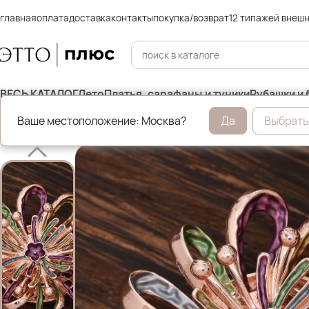
главная
оплата
доставка
контакты
покупка/возврат
12 типажей внеш
ВЕСЬ КАТАЛОГ
Лето
Платья, сарафаны и туники
Рубашки и 
Ваше местоположение: Москва?
Да
Выбрать
Главная
Бижутерия