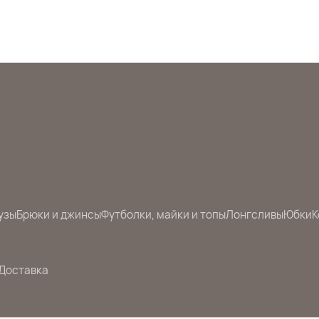
узы
Брюки и джинсы
Футболки, майки и топы
Лонгсливы
Юбки
К
Доставка