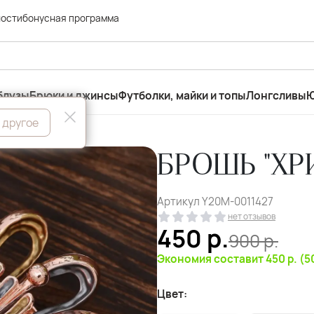
ности
бонусная программа
блузы
Брюки и джинсы
Футболки, майки и топы
Лонгсливы
Ю
 другое
БРОШЬ "ХР
Артикул
Y20M-0011427
нет отзывов
450
р.
900
р.
Экономия составит 450 р. (
Цвет: