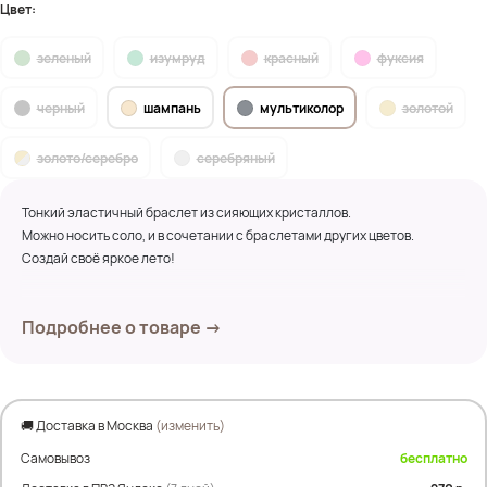
Цвет:
зеленый
изумруд
красный
фуксия
черный
шампань
мультиколор
золотой
золото/серебро
серебряный
Тонкий эластичный браслет из сияющих кристаллов.
Можно носить соло, и в сочетании с браслетами других цветов.
Создай своё яркое лето!
Размер 14-19см
Подробнее о товаре →
🚚 Доставка в Москва
(изменить)
Самовывоз
бесплатно