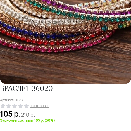
БРАСЛЕТ 36020
Артикул
11087
нет отзывов
105
р.
210
р.
Экономия составит 105 р. (50%)