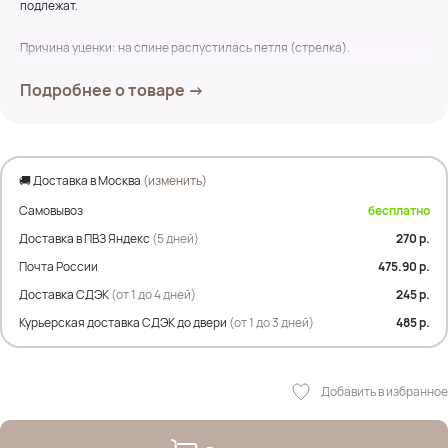
подлежат.
Причина уценки: на спине распустилась петля (стрелка).
Подробнее о товаре →
Состав:
100% Лиоцелл
Замеры по изделию:
ПОГ- 63 см
🚚 Доставка в Москва
(изменить)
ПОБ- 58 см
Самовывоз
бесплатно
Дл.изделия- 66 см
Дл.рукава- 44 см
Доставка в ПВЗ Яндекс
(5 дней)
270 р.
Почта России
475.90 р.
Доставка СДЭК
(от 1 до 4 дней)
245 р.
Курьерская доставка СДЭК до двери
(от 1 до 3 дней)
485 р.
Добавить в избранное