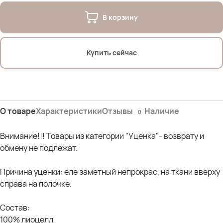
Дл. внеш.- 105 см
Ширина брючины по низу- 40 см
В корзину
Купить сейчас
О товаре
Характеристики
Отзывы
Наличие
0
Внимание!!! Товары из категории "Уценка"- возврату и
обмену не подлежат.
Причина уценки:
еле
заметный
непрокрас
,
на ткани
вверху
справа на полочке.
Состав:
100% лиоцелл