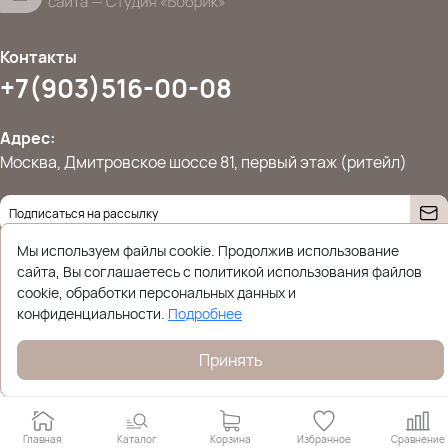
Контакты
+7(903)516-00-08
Адрес:
Москва, Дмитровское шоссе 81, первый этаж (ритейл)
Даю согласие на
обработку персональных данных
Мы используем файлы cookie. Продолжив использование
© 2026 Ettoplus.ru — Все права защищены.
сайта, Вы соглашаетесь с политикой использования файлов
Политика конфиденциальности
cookie, обработки персональных данных и
конфиденциальности.
Подробнее
Принять
Главная
Каталог
Корзина
Избранное
Сравнение