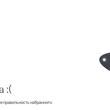
 :(
те правильность набранного