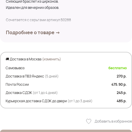
Сияющий браслет из цирконов.
Идеален для вечерних образов.
Сочетается с серьгами артикул Б0288
Подробнее о товаре →
Длина 18см
🚚 Доставка в Москва
(изменить)
Самовывоз
бесплатно
Доставка в ПВЗ Яндекс
(5 дней)
270 р.
Почта России
475.90 р.
Доставка СДЭК
(от 1 до 4 дней)
245 р.
Курьерская доставка СДЭК до двери
(от 1 до 3 дней)
485 р.
Добавить в избранное