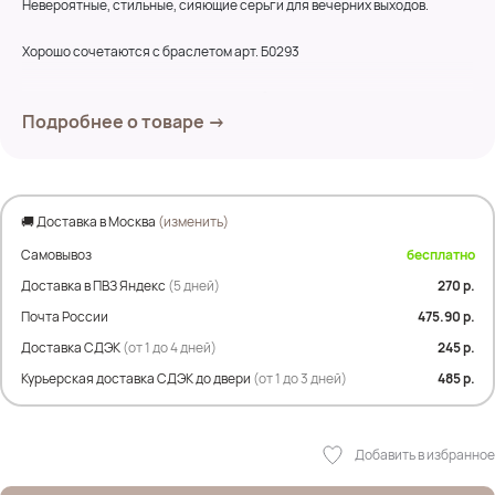
Невероятные, стильные, сияющие серьги для вечерних выходов.
Хорошо сочетаются с браслетом арт. Б0293
Застежка-гвоздик выполнена из серебра.
Подробнее о товаре →
Длина 4см
🚚 Доставка в Москва
(изменить)
Самовывоз
бесплатно
Доставка в ПВЗ Яндекс
(5 дней)
270 р.
Почта России
475.90 р.
Доставка СДЭК
(от 1 до 4 дней)
245 р.
Курьерская доставка СДЭК до двери
(от 1 до 3 дней)
485 р.
Добавить в избранное