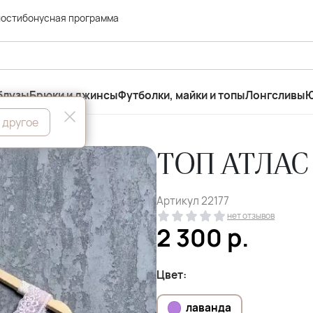
ности
бонусная программа
блузы
Брюки и джинсы
Футболки, майки и топы
Лонгсливы
Ю
 другое
ТОП АТЛАС 
Артикул
22177
нет отзывов
2 300
р.
Цвет:
лаванда