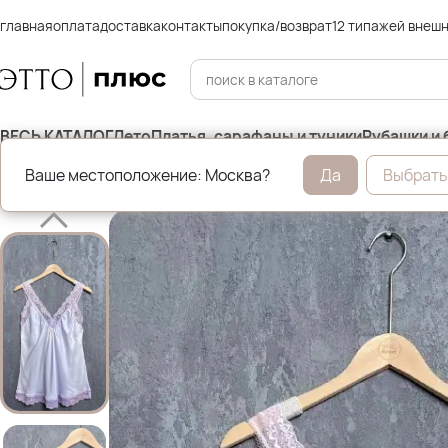
главная
оплата
доставка
контакты
покупка/возврат
12 типажей внеш
ВЕСЬ КАТАЛОГ
Лето
Платья, сарафаны и туники
Рубашки и 
Ваше местоположение: Москва?
Да
Выбрать
Главная
Футболки, майки и топы