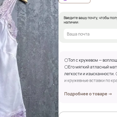
Введите вашу почту, чтобы пол
наличии:
⚪Топ с кружевом — воплощ
⚪Его мягкий атласный мат
легкости и изысканности.
и кружевные вставки по к
Подробнее о товаре →
Замеры по изделию:
ПОГ-52 см
ПОБ-61 см
Дл.изделия-66 см