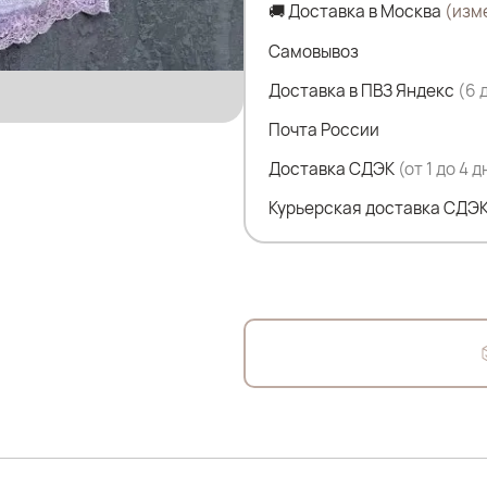
🚚 Доставка в Москва
(изм
Ш.плеча-4.5 см
Самовывоз
Состав:
Доставка в ПВЗ Яндекс
(6 
100% Вискоза
Почта России
Доставка СДЭК
(от 1 до 4 
Курьерская доставка СДЭК