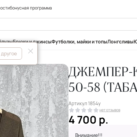
ности
бонусная программа
блузы
Брюки и джинсы
Футболки, майки и топы
Лонгсливы
Ю
 другое
ДЖЕМПЕР-К
50-58 (ТАБ
Артикул
1854у
нет отзывов
4 700
р.
Внимание!!!