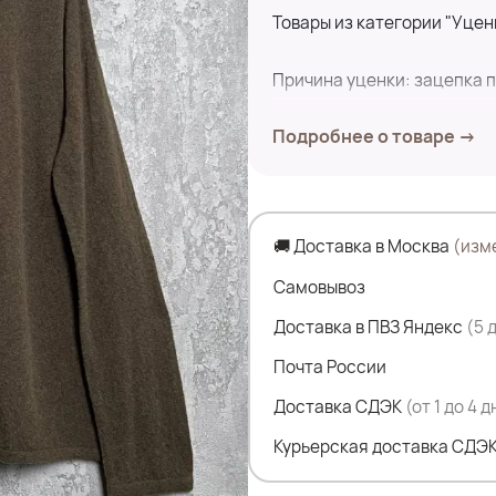
Товары из категории "Уцен
Причина уценки: зацепка п
Подробнее о товаре →
Замеры по изделию:
ПОГ- 62 см
🚚 Доставка в Москва
(изм
ПОБ- 61 см
дл.изделия- 72 см
Самовывоз
дл.рукава- 81 см
Доставка в ПВЗ Яндекс
(5 
Почта России
Состав:
56.6% Шерсть
Доставка СДЭК
(от 1 до 4 
33.2% Нейлон
Курьерская доставка СДЭК
5.3% Шелк
4.9% Кашемир