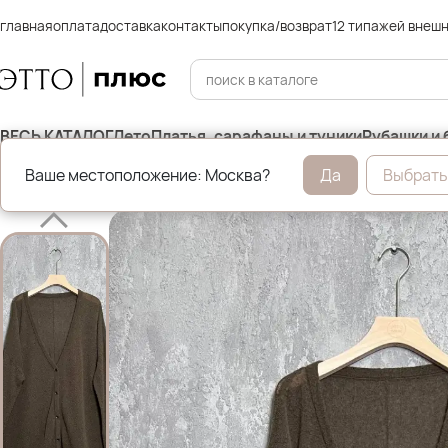
главная
оплата
доставка
контакты
покупка/возврат
12 типажей внеш
ВЕСЬ КАТАЛОГ
Лето
Платья, сарафаны и туники
Рубашки и 
Ваше местоположение: Москва?
Да
Выбрать
Главная
Уценка %