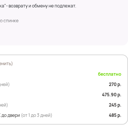
ка"- возврату и обмену не подлежат.
о спинке
енить)
бесплатно
дней)
270 р.
475.90 р.
дней)
245 р.
 до двери
(от 1 до 3 дней)
485 р.