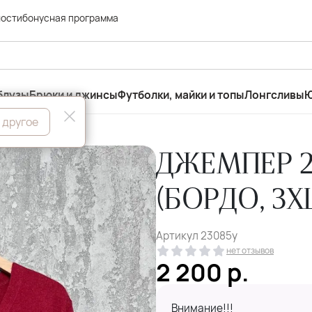
ности
бонусная программа
блузы
Брюки и джинсы
Футболки, майки и топы
Лонгсливы
Ю
 другое
ДЖЕМПЕР 2
(БОРДО, 3X
Артикул
23085у
нет отзывов
2 200
р.
Внимание!!!