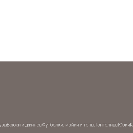
узы
Брюки и джинсы
Футболки, майки и топы
Лонгсливы
Юбки
К