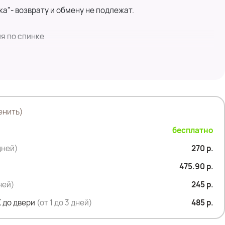
ка"- возврату и обмену не подлежат.
я по спинке
енить)
.2% акрил, 23.4%полиэстер, 21.2% нейлон
бесплатно
дней)
270 р.
475.90 р.
дней)
245 р.
 до двери
(от 1 до 3 дней)
485 р.