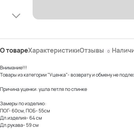
О товаре
Характеристики
Отзывы
Налич
0
Внимание!!!
Товары из категории "Уценка"- возврату и обмену не подле
Причина уценки: ушла петля по спинке
Замеры по изделию:
ПОГ- 60см, ПОБ- 55см
Дл.изделия- 64 см
Дл.рукава- 59 см