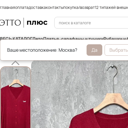
главная
оплата
доставка
контакты
покупка/возврат
12 типажей внеш
ВЕСЬ КАТАЛОГ
Лето
Платья, сарафаны и туники
Рубашки и 
Ваше местоположение: Москва?
Да
Выбрать
Главная
Уценка %