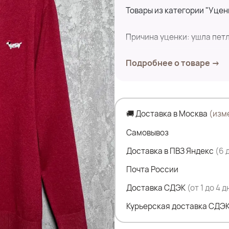
Товары из категории "Уцен
Причина уценки: ушла петл
Подробнее о товаре →
Замеры по изделию:
ПОГ- 60см, ПОБ- 55см
Дл.изделия- 64 см
Дл.рукава- 59 см
🚚 Доставка в Москва
(изм
Состав: 29,2% вискоза, 26
Самовывоз
Доставка в ПВЗ Яндекс
(6 
Почта России
Доставка СДЭК
(от 1 до 4 
Курьерская доставка СДЭК