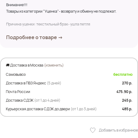
Внимание!!!
Товары из категории "Уценка"- возврату и обмену не подлежат.
Причина уценки: текстильный брак- ушла петля
Подробнее о товаре →
Замеры по изделию:
ПОГ- 54 см
ПОБ- 54 см
Дл.изделия- 66 см
Дл.рукава- 72 см
🚚 Доставка в Москва
(изменить)
Самовывоз
бесплатно
Состав:
40% Шерсть
Доставка в ПВЗ Яндекс
(5 дней)
270 р.
33% Нейлон
Почта России
475.90 р.
17% Лиоцелл
Доставка СДЭК
(от 1 до 4 дней)
245 р.
10% Альпака
Курьерская доставка СДЭК до двери
(от 1 до 3 дней)
485 р.
Добавить в избранное