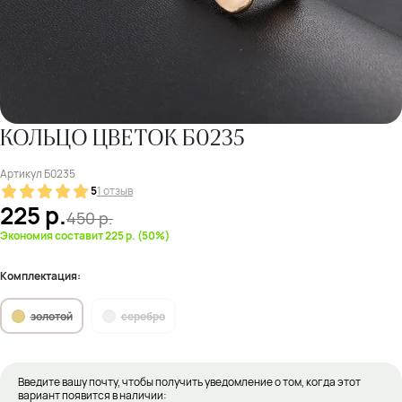
КОЛЬЦО ЦВЕТОК Б0235
Артикул
Б0235
5
1 отзыв
225
р.
450
р.
Экономия составит 225 р. (50%)
Комплектация:
золотой
серебро
Введите вашу почту, чтобы получить уведомление о том, когда этот
вариант появится в наличии: