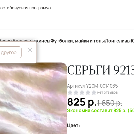
ности
бонусная программа
блузы
Брюки и джинсы
Футболки, майки и топы
Лонгсливы
Ю
 другое
СЕРЬГИ 921
Артикул
Y20M-0014035
нет отзывов
825
р.
1 650
р.
Экономия составит 825 р. (
Цвет: