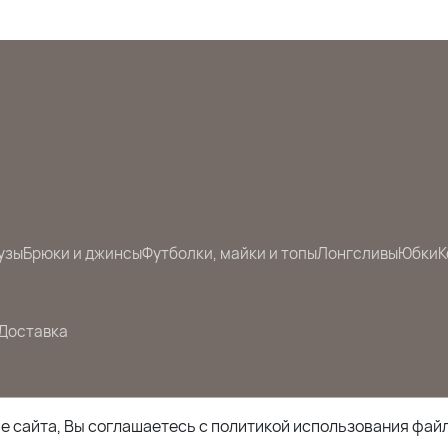
узы
Брюки и джинсы
Футболки, майки и топы
Лонгсливы
Юбки
К
Доставка
 сайта, Вы соглашаетесь с политикой использования файл