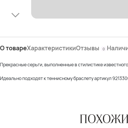
О товаре
Характеристики
Отзывы
Налич
0
Прекрасные серьги, выполненные в стилистике известного
Идеально подходят к теннисному браслету артикул 921330
ПОХОЖИ