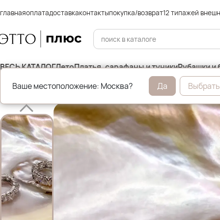
главная
оплата
доставка
контакты
покупка/возврат
12 типажей внеш
ВЕСЬ КАТАЛОГ
Лето
Платья, сарафаны и туники
Рубашки и 
Ваше местоположение: Москва?
Да
Выбрать
Главная
Бижутерия