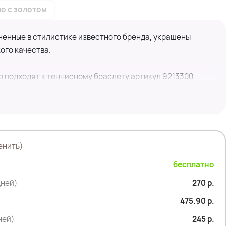
о с золотом
ненные в стилистике известного бренда, украшены
ого качества.
о подходят к теннисному браслету артикул 9213300.
енить)
бесплатно
дней)
270 р.
475.90 р.
дней)
245 р.