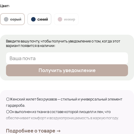
Цвет:
серый
синий
инжир
Введите вашу почту, чтобы получить уведомление о том, когда этот
вариант появится в наличии:
Получить уведомление
⚪Женский жилет без рукавов — стильный и универсальный элемент
гардероба.
⚪Он выполнен из ткани в составе которой лиоцелл и лен, что
обеспечивает комфорт и воздухопроницаемость в жаркую погоду.
⚪Жилет имеет V-образный вырез горловины, который подчеркивает
Подробнее о товаре →
зону декольте, и застегивается на пуговицы, добавляя образу