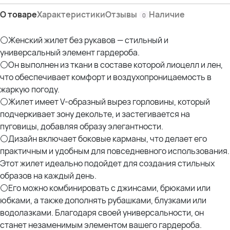
Дл.изделия-62 см
О товаре
Характеристики
Отзывы
Наличие
0
-Олеся (брюнетка):
Параметры: рост- 170см; ОГ- 105см; ОТ- 85см; ОБ- 114см-
⚪Женский жилет без рукавов — стильный и
-Людмила (русые волосы)- параметры : рост 174см; ОГ 100см; ОТ 82см;
универсальный элемент гардероба.
ОБ 111см;
⚪Он выполнен из ткани в составе которой лиоцелл и лен,
что обеспечивает комфорт и воздухопроницаемость в
жаркую погоду.
⚪Жилет имеет V-образный вырез горловины, который
подчеркивает зону декольте, и застегивается на
пуговицы, добавляя образу элегантности.
⚪Дизайн включает боковые карманы, что делает его
практичным и удобным для повседневного использования.
Этот жилет идеально подойдет для создания стильных
образов на каждый день.
⚪Его можно комбинировать с джинсами, брюками или
юбками, а также дополнять рубашками, блузками или
водолазками. Благодаря своей универсальности, он
станет незаменимым элементом вашего гардероба.