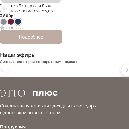
Жилет из Лиоцелла и Льна
ЭттоПлюс Размер 52-56,арт.
3 800
р.
88125
нет отзывов
Подробнее
Наши эфиры
Смотрите наши прямые эфиры каждую неделю
Современная женская одежда и аксессуары
с доставкой по всей России.
Продукция