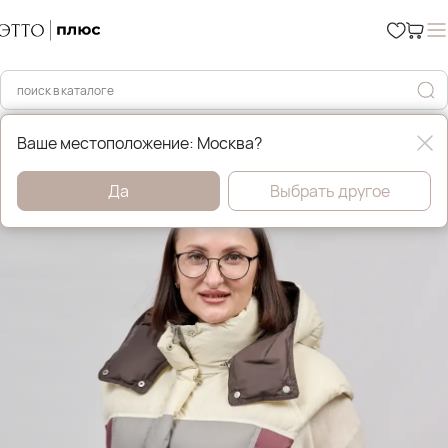
Главная
Демисезонные куртки
Ваше местоположение: Москва?
Да
Выбрать другое