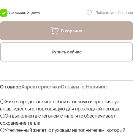
ПОБ- 63 см
Дл.изделия- 64 см
Добавить в избранное
В наличии: 2 цвета
Дл.плеча- 20 см
Состав наполнителя:
В корзину
100% нейлон, подклад- 100% полиэстер,
На фото модель Оля (50р)
Купить сейчас
Параметры Оли: Рост 164 см; ОТ 86см; ОБ 110см; ОЖ 100см
О товаре
Характеристики
Отзывы
Наличие
0
⚪Жилет представляет собой стильную и практичную
вещь, идеально подходящую для прохладной погоды.
⚪Он выполнен в стеганом стиле, что обеспечивает
сохранение тепла.
⚪Утепленный жилет, с пуховым наполнителем, который