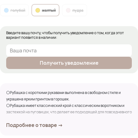
голубой
желтый
пудра
Введите вашу почту, чтобы получить уведомление о том, когда этот
вариант появится в наличии:
Получить уведомление
⚪Рубашка с короткими рукавами выполнена в свободном стиле и
украшена ярким принтом в горошек.
⚪Рубашка имеет классический крой с классическим воротником и
застежкой на пуговицах, что делает ее подходящей для повседневного
ношения.
Подробнее о товаре →
⚪Короткие рукава обеспечивают комфорт в теплую погоду, а
свободный крой позволяет сочетать ее с различными элементами
гардероба, такими как джинсы, брюки или юбки.