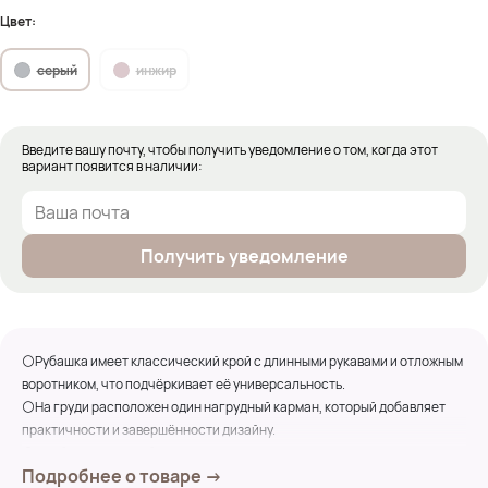
Цвет:
серый
инжир
Введите вашу почту, чтобы получить уведомление о том, когда этот
вариант появится в наличии:
Получить уведомление
⚪Рубашка имеет классический крой с длинными рукавами и отложным
воротником, что подчёркивает её универсальность.
⚪На груди расположен один нагрудный карман, который добавляет
практичности и завершённости дизайну.
⚪Свободный крой обеспечивает комфорт и лёгкость движений, что
Подробнее о товаре →
делает её идеальной для повседневного ношения.