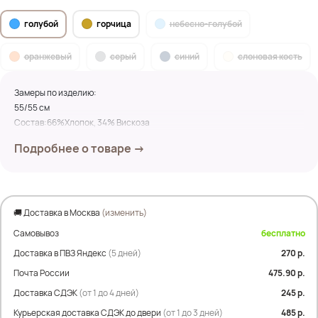
голубой
горчица
небесно-голубой
оранжевый
серый
синий
слоновая кость
Замеры по изделию:
55/55 см
Состав:66%Хлопок, 34% Вискоза
Подробнее о товаре →
🚚 Доставка в Москва
(изменить)
Самовывоз
бесплатно
Доставка в ПВЗ Яндекс
(5 дней)
270 р.
Почта России
475.90 р.
Доставка СДЭК
(от 1 до 4 дней)
245 р.
Курьерская доставка СДЭК до двери
(от 1 до 3 дней)
485 р.