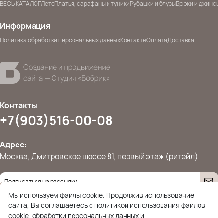
ВЕСЬ КАТАЛОГ
Лето
Платья, сарафаны и туники
Рубашки и блузы
Брюки и джинс
Информация
Политика обработки персональных данных
Контакты
Оплата
Доставка
Контакты
+7(903)516-00-08
Адрес:
Москва, Дмитровское шоссе 81, первый этаж (ритейл)
Даю согласие на
обработку персональных данных
Мы используем файлы cookie. Продолжив использование
© 2026 Ettoplus.ru — Все права защищены.
сайта, Вы соглашаетесь с политикой использования файлов
Политика конфиденциальности
cookie, обработки персональных данных и