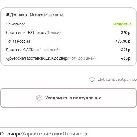
или футболками.
🚚 Доставка в Москва
(изменить)
низ
Самовывоз
бесплатно
ПОТ- 55 см
ПОБ- 72 см
Доставка в ПВЗ Яндекс
(5 дней)
270 р.
Дл. внутр.шва- 71 см
Почта России
475.90 р.
Дл. внеш.шва- 105 см
Доставка СДЭК
(от 1 до 4 дней)
245 р.
Ширина брючины по низу- 32 см
Курьерская доставка СДЭК до двери
(от 1 до 3 дней)
485 р.
Состав:
80% Хлопок
20% Лен
Добавить в избранное
Уведомить о поступлении
О товаре
Характеристики
Отзывы
0