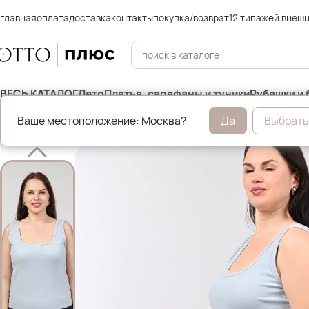
главная
оплата
доставка
контакты
покупка/возврат
12 типажей внеш
ВЕСЬ КАТАЛОГ
Лето
Платья, сарафаны и туники
Рубашки и 
Ваше местоположение: Москва?
Да
Выбрать
Главная
Футболки, майки и топы