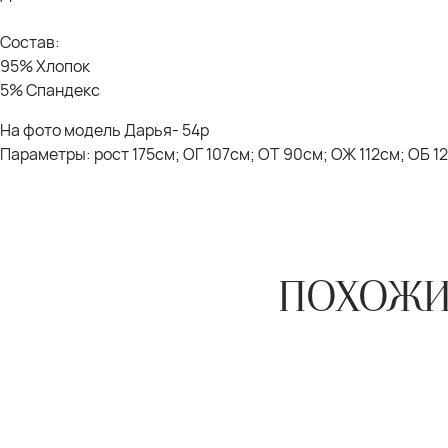
Состав:
95% Хлопок
5% Спандекс
На фото модель Дарья- 54р
Параметры: рост 175см; ОГ 107см; ОТ 90см; ОЖ 112см; ОБ 1
ПОХОЖИ