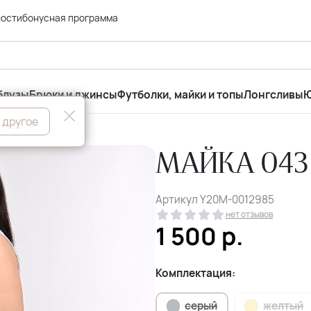
ности
бонусная программа
блузы
Брюки и джинсы
Футболки, майки и топы
Лонгсливы
Ю
 другое
МАЙКА 043
Артикул
Y20M-0012985
нет отзывов
1 500
р.
Комплектация:
серый
желтый