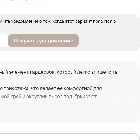
учить уведомление о том, когда этот вариант появится в
Получить уведомление
ый элемент гардероба, который легко впишется в
о трикотажа, что делает её комфортной для
мой крой и округлый вырез подчёркивают
а отсутствие лишних деталей добавляет лаконичности.
йдёт для создания как повседневных, так и более