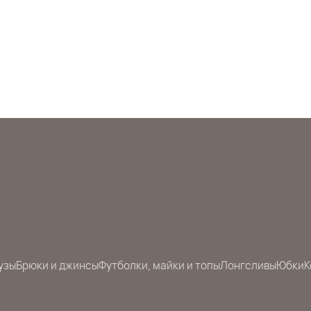
узы
Брюки и джинсы
Футболки, майки и топы
Лонгсливы
Юбки
К