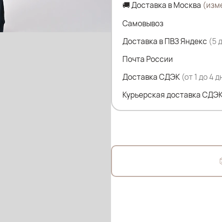
🚚 Доставка в Москва
(изм
ПОГ-51 см
ПОБ-52 см
Самовывоз
Дл.изделия-60 см
Доставка в ПВЗ Яндекс
(5 
Дл.плеча-5.5 см
Почта России
Состав:
Доставка СДЭК
(от 1 до 4 
95% Хлопок
Курьерская доставка СДЭК
5% Спандекс
На фото модель Дарья- 54
Параметры: рост 175см; ОГ