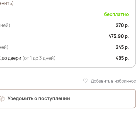
енить)
бесплатно
дней)
270 р.
475.90 р.
дней)
245 р.
 до двери
(от 1 до 3 дней)
485 р.
р
Добавить в избранное
 107см; ОТ 90см; ОЖ 112см; ОБ 120см
Уведомить о поступлении