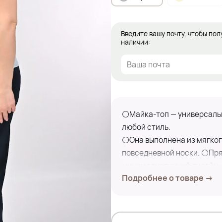
Введите вашу почту, чтобы пол
наличии:
⚪Майка-топ — универсальн
любой стиль.
⚪Она выполнена из мягког
повседневной носки. ⚪Пря
минималистичный дизайн, 
Подробнее о товаре →
⚪Такая майка отлично подо
элегантных образов.
Замеры по изделию: