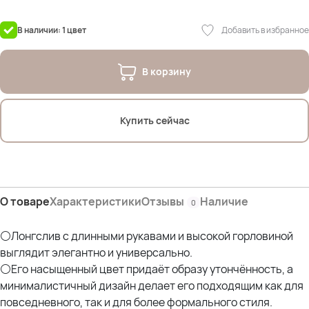
22%Полиамид
28% Полиэфирное волокно
Добавить в избранное
В наличии: 1 цвет
На фото модель Дарья- 54р
Параметры: рост 175см; ОГ 107см; ОТ 90см; ОЖ 112см; ОБ 120см
В корзину
Параметры других наших моделей:
Оксана (56р)- рост 170; ОГ 114; ОТ 105; ОЖ 110; ОБ 120 *отлично
Купить сейчас
О товаре
Характеристики
Отзывы
Наличие
0
⚪Лонгслив с длинными рукавами и высокой горловиной
выглядит элегантно и универсально.
⚪Его насыщенный цвет придаёт образу утончённость, а
минималистичный дизайн делает его подходящим как для
повседневного, так и для более формального стиля.