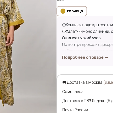
горчица
⚪Комплект одежды состоит 
⚪Халат-кимоно длинный, с
Он имеет яркий узор.
По центру проходит декора
добавляет контраста и эле
Подробнее о товаре →
⚪Ночная сорочка свободног
же ткани что и халат.
Ткань легкая и приятная к 
⚪Этот комплект станет от
🚚 Доставка в Москва
(изм
традиционного стиля и со
Самовывоз
Доставка в ПВЗ Яндекс
(5 
Состав:
Почта России
95% полиэстер