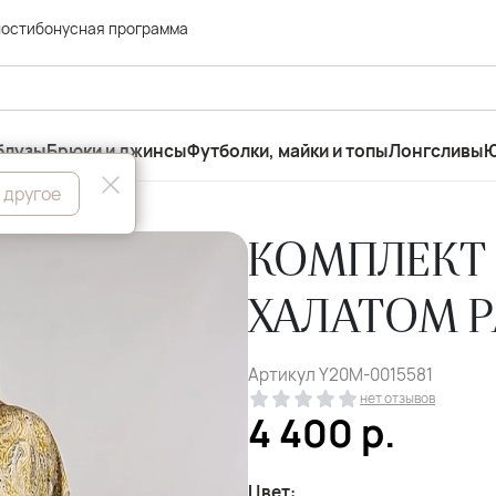
ности
бонусная программа
блузы
Брюки и джинсы
Футболки, майки и топы
Лонгсливы
Ю
 другое
КОМПЛЕКТ
ХАЛАТОМ РА
Артикул
Y20M-0015581
нет отзывов
4 400
р.
Цвет: