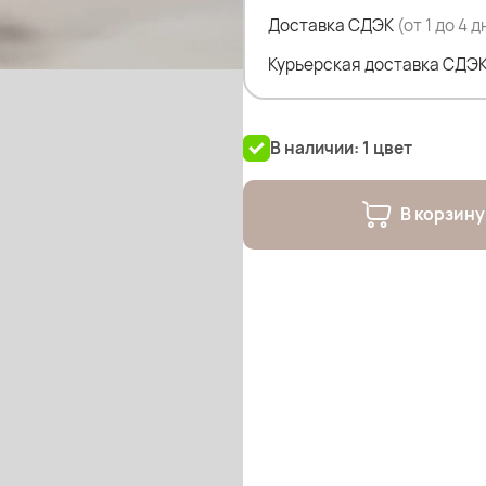
5% спандекс
Доставка СДЭК
(от 1 до 4 
Курьерская доставка СДЭК
Замеры по изделию:
Сорочка:
В наличии: 1 цвет
ПОГ- 52 см
ПОБ - 62 см
ДЛ.изделия - 130 см
В корзину
Лямки регулируются
Халат:
ПОГ - 71 см
ПОБ - 70 см
ДЛ.изделия - 130см
-На фото Людмила (русые в
111см