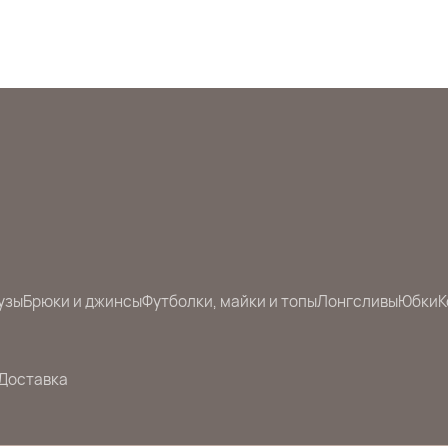
узы
Брюки и джинсы
Футболки, майки и топы
Лонгсливы
Юбки
К
Доставка