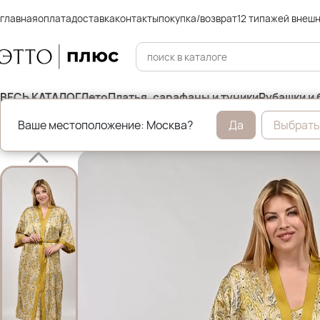
главная
оплата
доставка
контакты
покупка/возврат
12 типажей внеш
ВЕСЬ КАТАЛОГ
Лето
Платья, сарафаны и туники
Рубашки и 
Ваше местоположение: Москва?
Да
Выбрать
Главная
Нижнее бельё