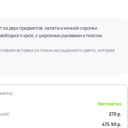
из двух предметов: халата и ночной сорочки.
вободного кроя, с широкими рукавами и поясом.
тивная вставка из ткани насыщенного цвета, которая
гантности.
о кроя. Она имеет тонкие бретели и выполнена из той
телу, что делает ее удобной для сна и отдыха.
личным выбором для тех, кто ценит сочетание
енить)
временного комфорта.
бесплатно
дней)
270 р.
475.90 р.