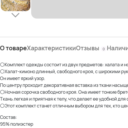
О товаре
Характеристики
Отзывы
Налич
0
⚪Комплект одежды состоит из двух предметов: халата и н
⚪Халат-кимоно длинный, свободного кроя, с широкими рук
Он имеет яркий узор.
По центру проходит декоративная вставка из ткани насыще
⚪Ночная сорочка свободного кроя. Она имеет тонкие бретел
Ткань легкая и приятная к телу, что делает ее удобной для 
⚪Этот комплект станет отличным выбором для тех, кто це
Состав:
95% полиэстер