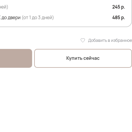
дней)
245 р.
 до двери
(от 1 до 3 дней)
485 р.
Добавить в избранное
Купить сейчас
олосы)- параметры : рост 174см; ОГ 100см; ОТ 82см; ОБ