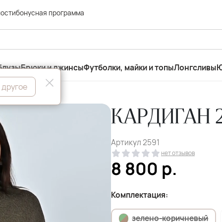
ности
бонусная программа
блузы
Брюки и джинсы
Футболки, майки и топы
Лонгсливы
Ю
 другое
КАРДИГАН 2
Артикул
2591
нет отзывов
8 800
р.
Комплектация:
зелено-коричневый