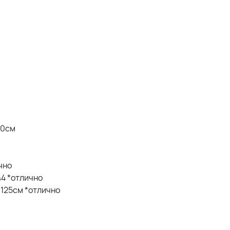
20см
ично
 44 *отлично
Б 125см *отлично