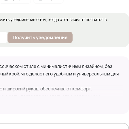
учить уведомление о том, когда этот вариант появится в
Получить уведомление
ссическом стиле с минималистичным дизайном, без
ный крой, что делает его удобным и универсальным для
 и широкий рукав, обеспечивают комфорт.
льности, позволяя сочетать его с различными
беспечивает комфорт и тепло.
сальному дизайну, кардиган легко впишется в
авляя уют и стиль вашему гардеробу, отлично подойдет