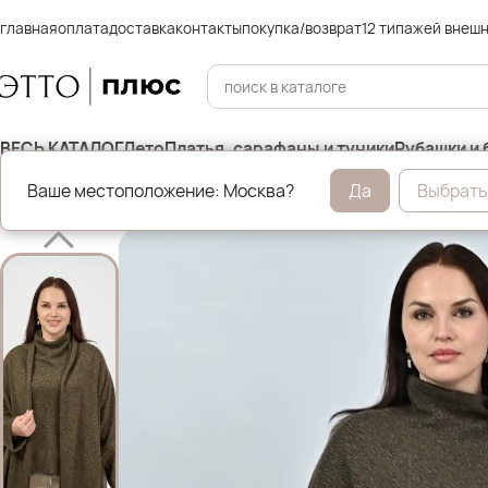
главная
оплата
доставка
контакты
покупка/возврат
12 типажей внеш
ВЕСЬ КАТАЛОГ
Лето
Платья, сарафаны и туники
Рубашки и 
Ваше местоположение: Москва?
Да
Выбрать
Главная
Джемперы, свитера и кардиганы