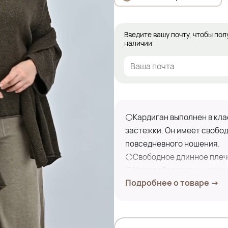
Введите вашу почту, чтобы пол
наличии:
⚪Кардиган выполнен в кла
застежки. Он имеет свобод
повседневного ношения.
⚪Свободное длинное плечо
⚪Цвет добавляет универса
Подробнее о товаре →
элементами гардероба.
⚪Материал- шерсть, что о
⚪Благодаря своему универ
многослойные образы, доб