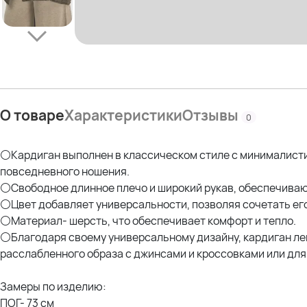
О товаре
Характеристики
Отзывы
0
⚪Кардиган выполнен в классическом стиле с минималистич
повседневного ношения.
⚪Свободное длинное плечо и широкий рукав, обеспечиваю
⚪Цвет добавляет универсальности, позволяя сочетать ег
⚪Материал- шерсть, что обеспечивает комфорт и тепло.
⚪Благодаря своему универсальному дизайну, кардиган лег
расслабленного образа с джинсами и кроссовками или для
Замеры по изделию:
ПОГ- 73 см