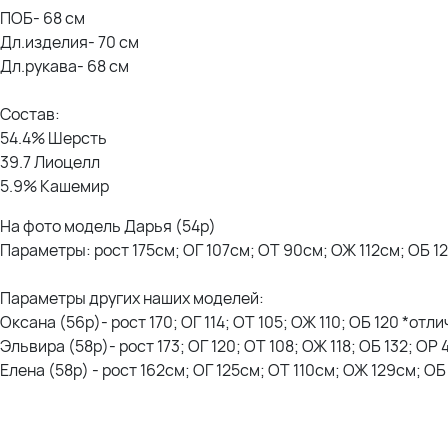
ПОБ- 68 см
Дл.изделия- 70 см
Дл.рукава- 68 см
Состав:
54.4% Шерсть
39.7 Лиоцелл
5.9% Кашемир
На фото модель Дарья (54р)
Параметры: рост 175см; ОГ 107см; ОТ 90см; ОЖ 112см; ОБ 1
Параметры других наших моделей:
Оксана (56р)- рост 170; ОГ 114; ОТ 105; ОЖ 110; ОБ 120 *отл
Эльвира (58р)- рост 173; ОГ 120; ОТ 108; ОЖ 118; ОБ 132; ОР
Елена (58р) - рост 162см; ОГ 125см; ОТ 110см; ОЖ 129см; О