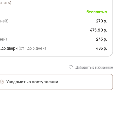
енить)
ого образа с джинсами и кроссовками или для более
 и рубашкой
бесплатно
дней)
270 р.
475.90 р.
дней)
245 р.
 до двери
(от 1 до 3 дней)
485 р.
Добавить в избранное
 107см; ОТ 90см; ОЖ 112см; ОБ 120см
Уведомить о поступлении