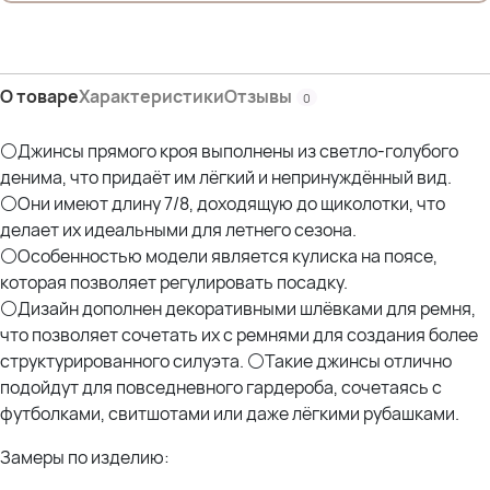
Дл.внеш.шва-98 см
Ш.брючины по низу-20 см
5XL
О товаре
Характеристики
Отзывы
0
ПОТ-53 см
ПОБ-65 см
Дл.внутр.шва-64 см
⚪Джинсы прямого кроя выполнены из светло-голубого
Дл.внеш.шва-98 см
денима, что придаёт им лёгкий и непринуждённый вид.
Ш.брючины по низу-20 см
⚪Они имеют длину 7/8, доходящую до щиколотки, что
делает их идеальными для летнего сезона.
6XL
⚪Особенностью модели является кулиска на поясе,
ПОТ-56 см
которая позволяет регулировать посадку.
ПОБ-66 см
⚪Дизайн дополнен декоративными шлёвками для ремня,
Дл.внутр.шва-64 см
Дл.внеш.шва-97 см
что позволяет сочетать их с ремнями для создания более
Ш.брючины по низу-20 см
структурированного силуэта. ⚪Такие джинсы отлично
подойдут для повседневного гардероба, сочетаясь с
Состав:
футболками, свитшотами или даже лёгкими рубашками.
65% Хлопок
33％ Полиэстер
Замеры по изделию:
2％ Эластан