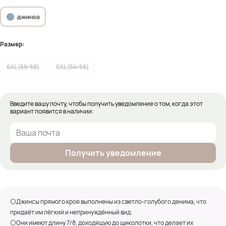
джинса
Размер:
6XL (56-58)
5XL (54-56)
Введите вашу почту, чтобы получить уведомление о том, когда этот
вариант появится в наличии:
Получить уведомление
⚪Джинсы прямого кроя выполнены из светло-голубого денима, что
придаёт им лёгкий и непринуждённый вид.
⚪Они имеют длину 7/8, доходящую до щиколотки, что делает их