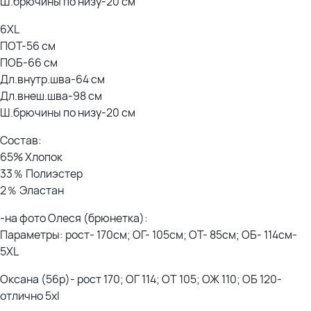
Ш.брючины по низу-20 см
6XL
ПОТ-56 см
ПОБ-66 см
Дл.внутр.шва-64 см
Дл.внеш.шва-98 см
Ш.брючины по низу-20 см
Состав:
65% Хлопок
33％ Полиэстер
2％ Эластан
-на фото Олеся (брюнетка):
Параметры: рост- 170см; ОГ- 105см; ОТ- 85см; ОБ- 114см-
5XL
Оксана (56р)- рост 170; ОГ 114; ОТ 105; ОЖ 110; ОБ 120-
отлично 5xl