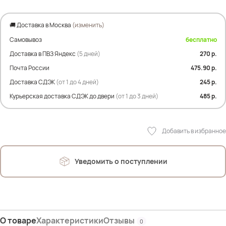
Замеры по изделию:
ПОГ- 58 см
ПОБ- 56 см
🚚 Доставка в Москва
(изменить)
Дл.изделия- 65 см
Самовывоз
бесплатно
Дл.рукава- 68 см
Доставка в ПВЗ Яндекс
(5 дней)
270 р.
Состав:
Почта России
475.90 р.
41.1% Шерсть
Доставка СДЭК
(от 1 до 4 дней)
245 р.
22.6% Мохер
36.3% Нейлон
Курьерская доставка СДЭК до двери
(от 1 до 3 дней)
485 р.
На фото модель Дарья.
Параметры: рост 175см; ОГ 107см; ОТ 90см; ОЖ 112см; ОБ 120см
Добавить в избранное
Уведомить о поступлении
О товаре
Характеристики
Отзывы
0