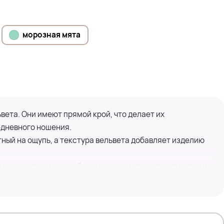
морозная мята
ета. Они имеют прямой крой, что делает их
дневного ношения.
ный на ощупь, а текстура вельвета добавляет изделию
тным поясом со шлейками для ремня, застегиваются на
еспечивает удобство в использовании.
йдет для создания как повседневных, так и более