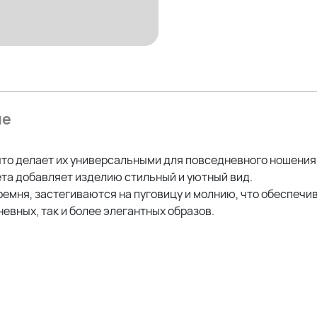
На фото модель Дарья.
Параметры: рост 175см; ОГ 
Параметры других наших м
Оксана- рост 170; ОГ 114; ОТ
Эльвира- рост 173; ОГ 120; 
ие
Елена - рост 162см; ОГ 125
что делает их универсальными для повседневного ношения
ета добавляет изделию стильный и уютный вид.
мня, застегиваются на пуговицу и молнию, что обеспечив
евных, так и более элегантных образов.