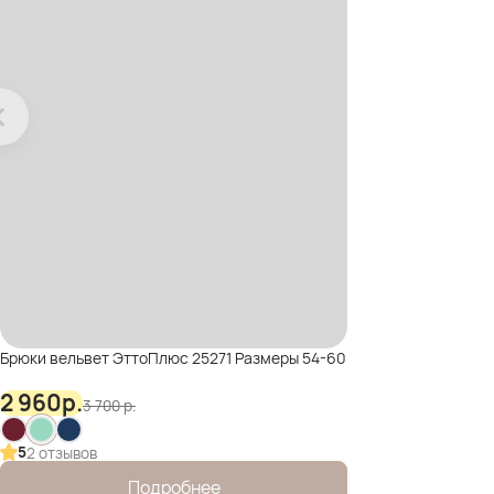
Брюки вельвет ЭттоПлюс 25271 Размеры 54-60
2 960
р.
3 700
р.
5
2 отзывов
Подробнее