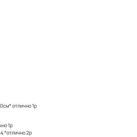
20см* отлично 1р
чно 1р
44 *отлично 2р