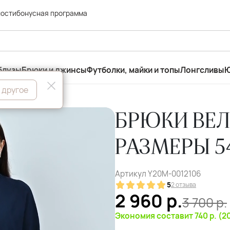
ности
бонусная программа
блузы
Брюки и джинсы
Футболки, майки и топы
Лонгсливы
Ю
 другое
БРЮКИ ВЕЛ
РАЗМЕРЫ 5
Артикул
Y20M-0012106
5
2 отзыва
2 960
р.
3 700
р.
Экономия составит 740 р. (2