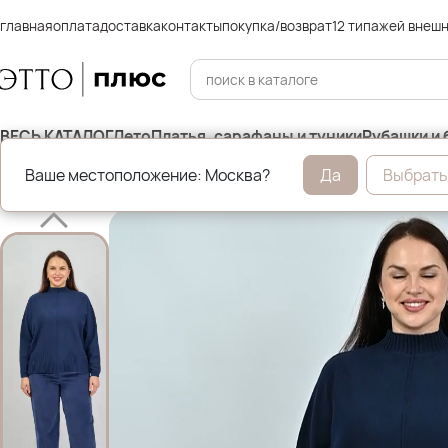
главная
оплата
доставка
контакты
покупка/возврат
12 типажей внеш
ВЕСЬ КАТАЛОГ
Лето
Платья, сарафаны и туники
Рубашки и 
Ваше местоположение: Москва?
Да
Выбрать
Главная
Брюки и джинсы