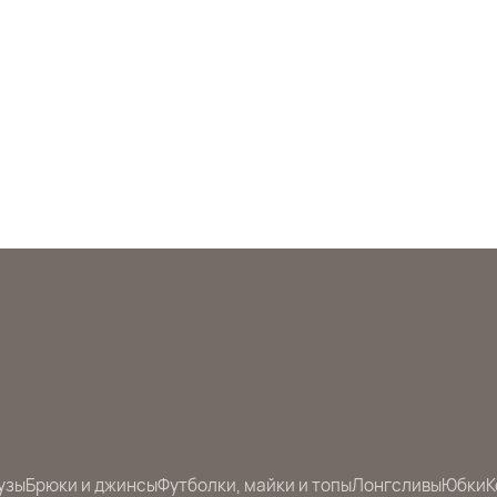
узы
Брюки и джинсы
Футболки, майки и топы
Лонгсливы
Юбки
К