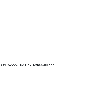
107см; ОТ 90см; ОЖ 112см; ОБ 120см *отлично 1р
оделей:
 105; ОЖ 110; ОБ 120 *отлично 1р
ОТ 108; ОЖ 118; ОБ 132; ОР 44 *отлично 2р
см; ОТ 110см; ОЖ 129см; ОБ 125см *отлично 2р
.
ает удобство в использовании.