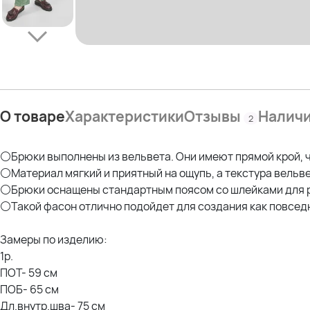
О товаре
Характеристики
Отзывы
Налич
2
⚪Брюки выполнены из вельвета. Они имеют прямой крой, 
⚪Материал мягкий и приятный на ощупь, а текстура вельв
⚪Брюки оснащены стандартным поясом со шлейками для ре
⚪Такой фасон отлично подойдет для создания как повседн
Замеры по изделию:
1р.
ПОТ- 59 см
ПОБ- 65 см
Дл.внутр.шва- 75 см