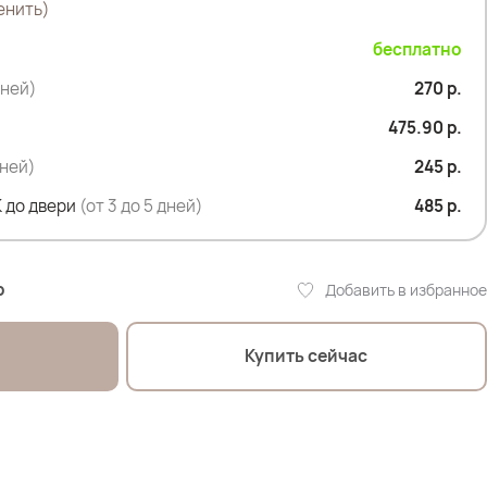
енить)
бесплатно
дней)
270 р.
475.90 р.
дней)
245 р.
1.5 см
 до двери
(от 3 до 5 дней)
485 р.
р
Добавить в избранное
Купить сейчас
2.5 см
ластан