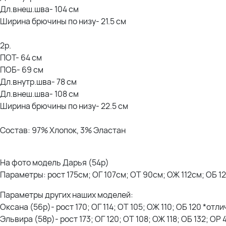
Дл.внеш.шва- 104 см
Ширина брючины по низу- 21.5 см
2р.
ПОТ- 64 см
ПОБ- 69 см
Дл.внутр.шва- 78 см
Дл.внеш.шва- 108 см
Ширина брючины по низу- 22.5 см
Состав: 97% Хлопок, 3% Эластан
На фото модель Дарья (54р)
Параметры: рост 175см; ОГ 107см; ОТ 90см; ОЖ 112см; ОБ 1
Параметры других наших моделей:
Оксана (56р)- рост 170; ОГ 114; ОТ 105; ОЖ 110; ОБ 120 *отли
Эльвира (58р)- рост 173; ОГ 120; ОТ 108; ОЖ 118; ОБ 132; ОР 