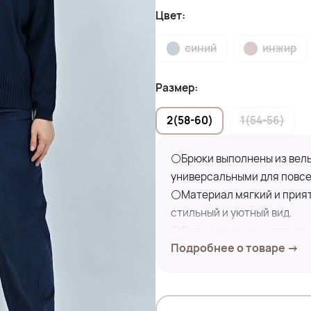
Цвет:
синий
инжир
Размер:
2(58-60)
1(54-56)
⚪Брюки выполнены из вельв
универсальными для повсе
⚪Материал мягкий и прият
стильный и уютный вид.
⚪Брюки оснащены стандар
Подробнее о товаре →
пуговицу и молнию, что об
⚪Такой фасон отлично подо
элегантных образов.