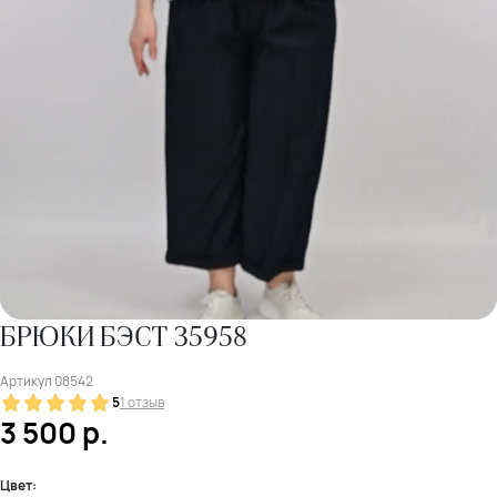
БРЮКИ БЭСТ 35958
Артикул
08542
5
1 отзыв
3 500
р.
Цвет: