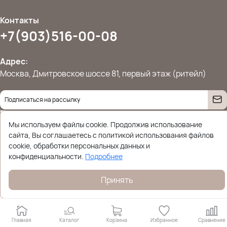
Контакты
+7(903)516-00-08
Адрес:
Москва, Дмитровское шоссе 81, первый этаж (ритейл)
Даю согласие на
обработку персональных данных
© 2026 Ettoplus.ru — Все права защищены.
Мы используем файлы cookie. Продолжив использование
Политика конфиденциальности
сайта, Вы соглашаетесь с политикой использования файлов
cookie, обработки персональных данных и
конфиденциальности.
Подробнее
Принять
Главная
Каталог
Корзина
Избранное
Сравнение