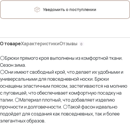
Параметры других наших моделей:
Уведомить о поступлении
Оксана- рост 170; ОГ 114; ОТ 105; ОЖ 110; ОБ 120 *отлично
Эльвира- рост 173; ОГ 120; ОТ 108; ОЖ 118; ОБ 132; ОР 44 *отлично
Елена - рост 162см; ОГ 125см; ОТ 110см; ОЖ 129см; ОБ 125см *отлично
О товаре
Характеристики
Отзывы
0
⚪Брюки прямого кроя выполнены из комфортной ткани.
Сезон зима.
⚪Они имеют свободный крой, что делает их удобными и
универсальными для повседневной носки. Брюки
оснащены эластичным поясом, застегиваются на молнию
с пуговицей, что обеспечивает комфортную посадку на
талии. ⚪Материал плотный, что добавляет изделию
прочности и долговечности. ⚪Такой фасон идеально
подойдет для создания как повседневных, так и более
элегантных образов.