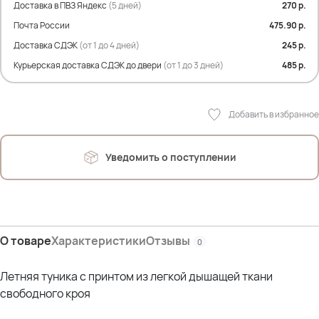
Елена (58р) - рост 162см; ОГ 125см; ОТ 110см; ОЖ 129см; ОБ 125см
Доставка в ПВЗ Яндекс
(5 дней)
270 р.
*отлично
Почта России
475.90 р.
Доставка СДЭК
(от 1 до 4 дней)
245 р.
Курьерская доставка СДЭК до двери
(от 1 до 3 дней)
485 р.
Добавить в избранное
Уведомить о поступлении
О товаре
Характеристики
Отзывы
0
Летняя туника с принтом из легкой дышащей ткани
свободного кроя