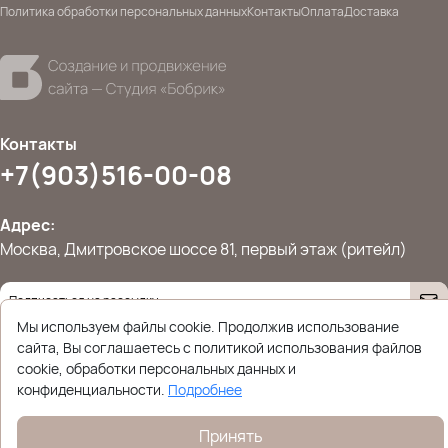
Политика обработки персональных данных
Контакты
Оплата
Доставка
Контакты
+7(903)516-00-08
Адрес:
Москва, Дмитровское шоссе 81, первый этаж (ритейл)
Мы используем файлы cookie. Продолжив использование
Даю согласие на
обработку персональных данных
© 2026 Ettoplus.ru — Все права защищены.
сайта, Вы соглашаетесь с политикой использования файлов
Политика конфиденциальности
cookie, обработки персональных данных и
конфиденциальности.
Подробнее
Принять