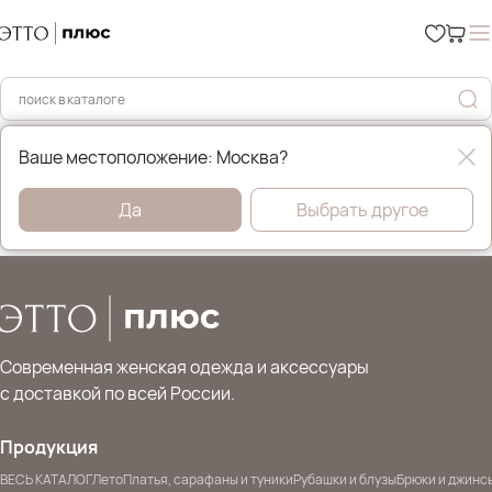
Главная
Бренды
& Other Stories
Ваше местоположение: Москва?
& Other Stories
Да
Выбрать другое
Современная женская одежда и аксессуары
с доставкой по всей России.
Продукция
ВЕСЬ КАТАЛОГ
Лето
Платья, сарафаны и туники
Рубашки и блузы
Брюки и джинс