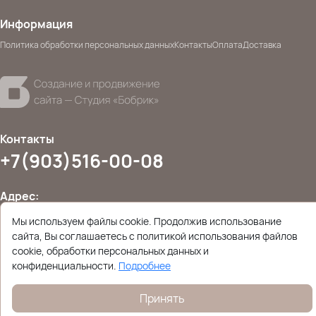
Информация
Политика обработки персональных данных
Контакты
Оплата
Доставка
Контакты
+7(903)516-00-08
Адрес:
Москва, Дмитровское шоссе 81, первый этаж (ритейл)
Мы используем файлы cookie. Продолжив использование
сайта, Вы соглашаетесь с политикой использования файлов
cookie, обработки персональных данных и
конфиденциальности.
Подробнее
Даю согласие на
обработку персональных данных
© 2026 Ettoplus.ru — Все права защищены.
Политика конфиденциальности
Принять