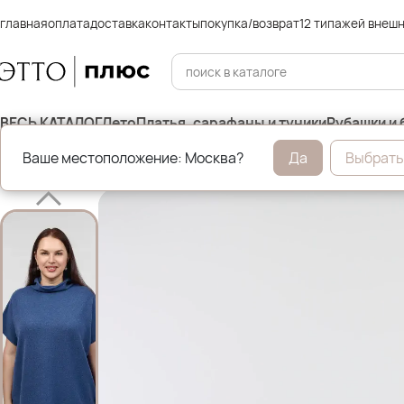
главная
оплата
доставка
контакты
покупка/возврат
12 типажей внеш
ВЕСЬ КАТАЛОГ
Лето
Платья, сарафаны и туники
Рубашки и 
Ваше местоположение: Москва?
Да
Выбрать
Главная
Жилеты