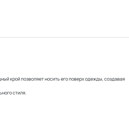
р)
 107см; ОТ 90см; ОЖ 112см; ОБ 120см
оделей:
114; ОТ 105; ОЖ 110; ОБ 120 *отлично
 120; ОТ 108; ОЖ 118; ОБ 132; ОР 44 *отлично
ОГ 125см; ОТ 110см; ОЖ 129см; ОБ 125см *отлично
ный крой позволяет носить его поверх одежды, создавая
ьного стиля.