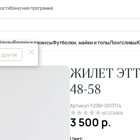
ности
бонусная программа
блузы
Брюки и джинсы
Футболки, майки и топы
Лонгсливы
Ю
 другое
ЖИЛЕТ ЭТТ
48-58
Артикул
Y20M-0013114
нет отзывов
3 500
р.
Цвет: