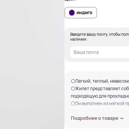
индиго
Введите вашу почту, чтобы пол
наличии:
⚪Легкий, теплый, невесомы
⚪Жилет представляет собо
подходящую для прохладно
⚪Он выполнен из мягкой пр
воротник-гольф защищает 
Подробнее о товаре →
одежды, создавая уютный и
⚪Жилет имеет минималисти