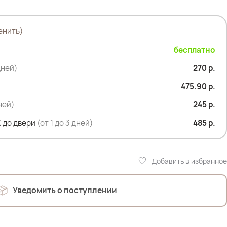
более формального стиля.
инсами, брюками или юбками, а также дополнить
енить)
бесплатно
дней)
270 р.
475.90 р.
дней)
245 р.
 до двери
(от 1 до 3 дней)
485 р.
Добавить в избранное
Уведомить о поступлении