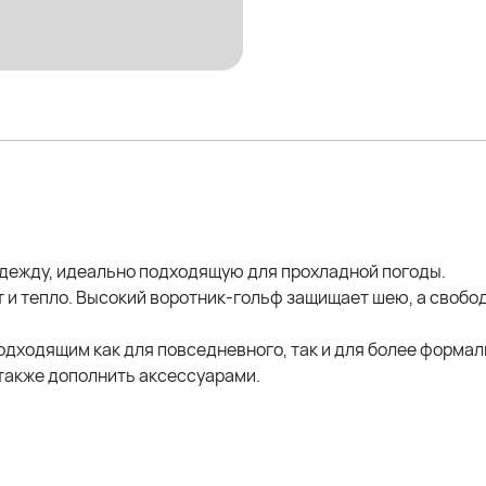
На фото модель Дарья (54
Параметры: рост 175см; ОГ
Параметры других наших м
Оксана (56р)- рост 170; ОГ 
Эльвира (58р)- рост 173; ОГ
Елена (58р) - рост 162см; 
дежду, идеально подходящую для прохладной погоды.
 и тепло. Высокий воротник-гольф защищает шею, а свобод
дходящим как для повседневного, так и для более формал
также дополнить аксессуарами.