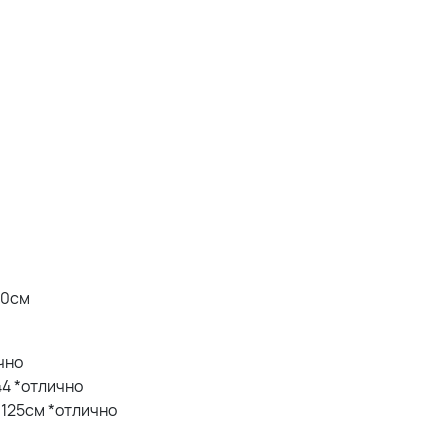
20см
ично
 44 *отлично
Б 125см *отлично