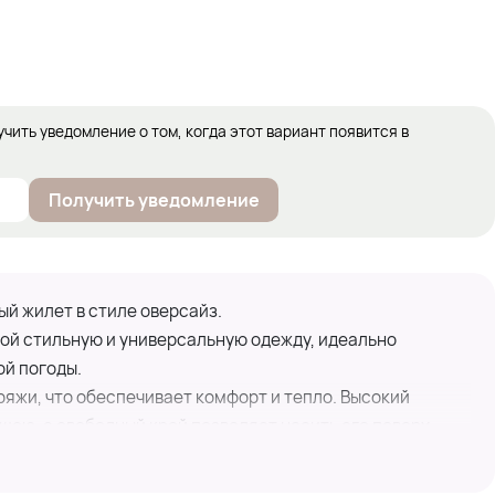
учить уведомление о том, когда этот вариант появится в
Получить уведомление
й жилет в стиле оверсайз.
й стильную и универсальную одежду, идеально
й погоды.
яжи, что обеспечивает комфорт и тепло. Высокий
шею, а свободный крой позволяет носить его поверх
 элегантный образ.
чный дизайн, что делает его подходящим как для