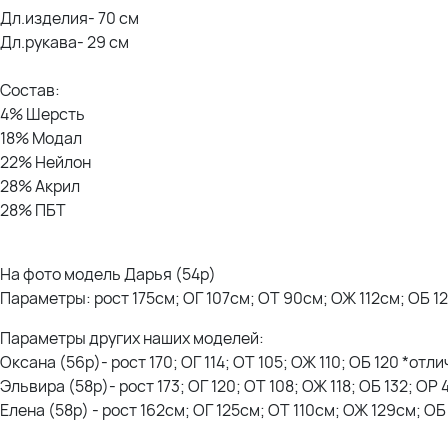
Дл.изделия- 70 см
Дл.рукава- 29 см
Состав:
4% Шерсть
18% Модал
22% Нейлон
28% Акрил
28% ПБТ
На фото модель Дарья (54р)
Параметры: рост 175см; ОГ 107см; ОТ 90см; ОЖ 112см; ОБ 1
Параметры других наших моделей:
Оксана (56р)- рост 170; ОГ 114; ОТ 105; ОЖ 110; ОБ 120 *отл
Эльвира (58р)- рост 173; ОГ 120; ОТ 108; ОЖ 118; ОБ 132; ОР
Елена (58р) - рост 162см; ОГ 125см; ОТ 110см; ОЖ 129см; О