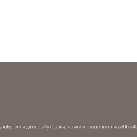
узы
Брюки и джинсы
Футболки, майки и топы
Лонгсливы
Юбки
К