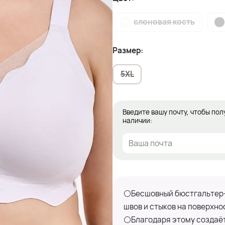
слоновая кость
Размер:
5XL
Введите вашу почту, чтобы пол
наличии:
⚪Бесшовный бюстгальтер- 
швов и стыков на поверхно
⚪Благодаря этому создаёт