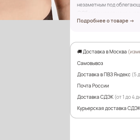
незаметным под облегающ
⚪Обеспечивает максималь
Подробнее о товаре →
Замеры по изделию:
4XL
🚚 Доставка в Москва
(изм
обхват под грудью комфортн
Высота боковины-10 см
Самовывоз
Доставка в ПВЗ Яндекс
(5 
5XL
Почта России
обхват под грудью комфортн
Высота боковины-10.5 см
Доставка СДЭК
(от 1 до 4 
Курьерская доставка СДЭК
Состав:
53,5% Нейлон
46,5% Спандекс