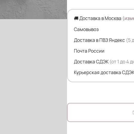
неровностей на боках, утя
Отсутствие видимых швов 
🚚 Доставка в Москва
(изм
Замеры по изделию:
Самовывоз
Доставка в ПВЗ Яндекс
(5 
2XL
Почта России
ПОТ-32см (без натяжения)
ПОБ- 35 см
Доставка СДЭК
(от 1 до 4 
Курьерская доставка СДЭК
Состав:
92%полиамид
8% эластан