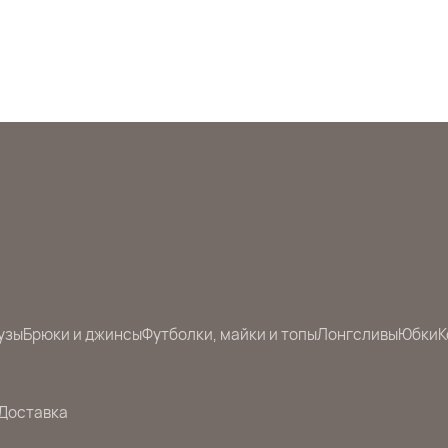
узы
Брюки и джинсы
Футболки, майки и топы
Лонгсливы
Юбки
К
Доставка