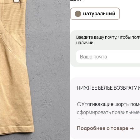
натуральный
Введите вашу почту, чтобы пол
наличии:
НИЖНЕЕ БЕЛЬЕ ВОЗВРАТУ 
⚪Утягивающие шорты помо
сформировать правильные
⚪Бесшовные шорты изготов
Подробнее о товаре →
обеспечивает комфорт и п
⚪Такие шортики идеально 