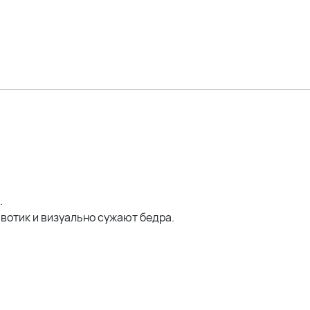
.
вотик и визуально сужают бедра.