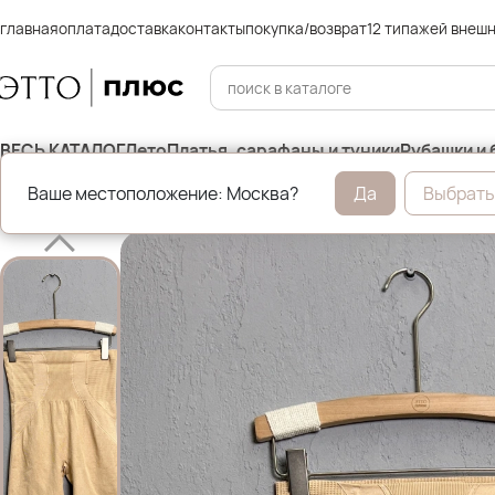
главная
оплата
доставка
контакты
покупка/возврат
12 типажей внеш
ВЕСЬ КАТАЛОГ
Лето
Платья, сарафаны и туники
Рубашки и 
Ваше местоположение: Москва?
Да
Выбрать
Главная
Нижнее бельё