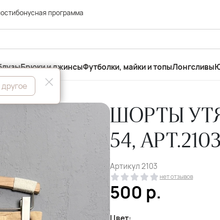
ности
бонусная программа
блузы
Брюки и джинсы
Футболки, майки и топы
Лонгсливы
Ю
 другое
ШОРТЫ УТ
54, АРТ.210
Артикул
2103
нет отзывов
500
р.
Цвет: