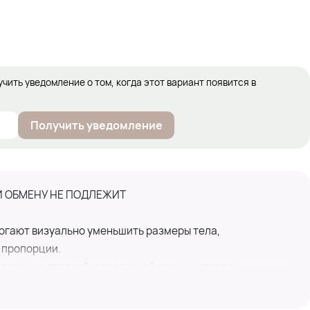
учить уведомление о том, когда этот вариант появится в
Получить уведомление
И ОБМЕНУ НЕ ПОДЛЕЖИТ
гают визуально уменьшить размеры тела,
 пропорции.
лены из гладкой, эластичной ткани, которая
лотное прилегание.
подходят для скрытия недостатков фигуры, например,