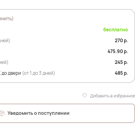
гивают животик и визуально сужают бедра.
делает их комфортными.
енить)
бесплатно
дней)
270 р.
475.90 р.
дней)
245 р.
 до двери
(от 1 до 3 дней)
485 р.
Добавить в избранное
Уведомить о поступлении