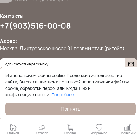
Контакты
+7(903)516-00-08
Адрес:
Москва, Дмитровское шоссе 81, первый этаж (ритейл)
Даю согласие на
обработку персональных данных
Мы используем файлы cookie. Продолжив использование
© 2026 Ettoplus.ru — Все права защищены.
сайта, Вы соглашаетесь с политикой использования файлов
Политика конфиденциальности
cookie, обработки персональных данных и
конфиденциальности.
Подробнее
Принять
Главная
Каталог
Корзина
Избранное
Сравнение