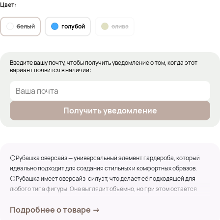
Цвет:
белый
голубой
олива
Введите вашу почту, чтобы получить уведомление о том, когда этот
вариант появится в наличии:
Получить уведомление
⚪Рубашка оверсайз — универсальный элемент гардероба, который
идеально подходит для создания стильных и комфортных образов.
⚪Рубашка имеет оверсайз-силуэт, что делает её подходящей для
любого типа фигуры. Она выглядит объёмно, но при этом остаётся
элегантной.
Подробнее о товаре →
⚪Традиционный воротник и рукава полной длины с манжетами,
застежка на пуговицы придают рубашке универсальный вид.