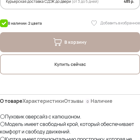
Курьерская доставка СДЭК до двери
(от 3 до 5 дней)
485 р.
ПОГ- 70 см
ПОБ- 72 см
Дл. изделия по переду- 81 см,
Добавить в избранное
В наличии: 2 цвета
Дл. изделия по спинке-89 см
Дл. рукава- 76 см
В корзину
Состав наполнителя:
90% пух белой утки, 10% перо
Состав: 100% полиэстр
Купить сейчас
На фото модель Дарья- 54р
Параметры: рост 175см; ОГ 107см; ОТ 90см; ОЖ 112см; ОБ 120см
О товаре
Характеристики
Отзывы
Наличие
0
⚪Пуховик оверсайз с капюшоном.
⚪Модель имеет свободный крой, который обеспечивает
комфорт и свободу движений.
⚪Куртка имеет горизонтальную прострочку, которая не