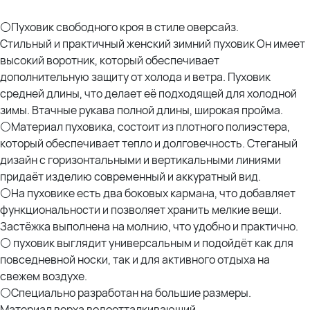
Состав материал верха: 100% нейлон
⚪Пуховик свободного кроя в стиле оверсайз.
На фото модель Дарья.
Стильный и практичный женский зимний пуховик Он имеет
Параметры: рост 175см; ОГ 107см; ОТ 90см; ОЖ 112см; ОБ 120см
высокий воротник, который обеспечивает
дополнительную защиту от холода и ветра. Пуховик
Параметры других наших моделей:
средней длины, что делает её подходящей для холодной
Оксана- рост 170; ОГ 114; ОТ 105; ОЖ 110; ОБ 120 *отлично
зимы. Втачные рукава полной длины, широкая пройма.
Эльвира- рост 173; ОГ 120; ОТ 108; ОЖ 118; ОБ 132; ОР 44 *отлично
⚪Материал пуховика, состоит из плотного полиэстера,
Елена- рост 162см; ОГ 125см; ОТ 110см; ОЖ 129см; ОБ 125см *отлично
который обеспечивает тепло и долговечность. Стеганый
дизайн с горизонтальными и вертикальными линиями
придаёт изделию современный и аккуратный вид.
⚪На пуховике есть два боковых кармана, что добавляет
функциональности и позволяет хранить мелкие вещи.
Застёжка выполнена на молнию, что удобно и практично.
⚪ пуховик выглядит универсальным и подойдёт как для
повседневной носки, так и для активного отдыха на
свежем воздухе.
⚪Специально разработан на большие размеры.
Материал верха водоотталкивающий.