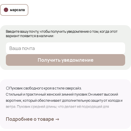
марсала
Введите вашу почту, чтобы получить уведомление о том, когда этот
вариант появится в наличии:
Получить уведомление
⚪Пуховик свободного кроя в стиле оверсайз.
Стильный и практичный женский зимний пуховик Он имеет высокий
воротник, который обеспечивает дополнительную защиту от холода и
ветра. Пуховик средней длины, что делает её подходящей для
холодной зимы. Втачные рукава полной длины, широкая пройма.
Подробнее о товаре →
⚪Материал пуховика, состоит из плотного полиэстера, который
обеспечивает тепло и долговечность. Стеганый дизайн с