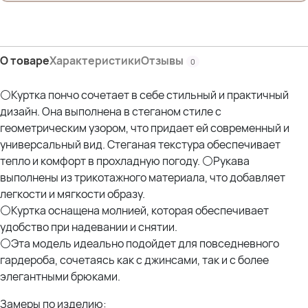
ПОГ- 62 см
ПОБ- 67 см
Дл.изделия- 66 см
Дл.рукава- 54 см
О товаре
Характеристики
Отзывы
0
Состав:
100% Полиэстер
⚪Куртка пончо сочетает в себе стильный и практичный
дизайн. Она выполнена в стеганом стиле с
геометрическим узором, что придает ей современный и
универсальный вид. Стеганая текстура обеспечивает
тепло и комфорт в прохладную погоду. ⚪Рукава
выполнены из трикотажного материала, что добавляет
легкости и мягкости образу.
⚪Куртка оснащена молнией, которая обеспечивает
удобство при надевании и снятии.
⚪Эта модель идеально подойдет для повседневного
гардероба, сочетаясь как с джинсами, так и с более
элегантными брюками.
Замеры по изделию: