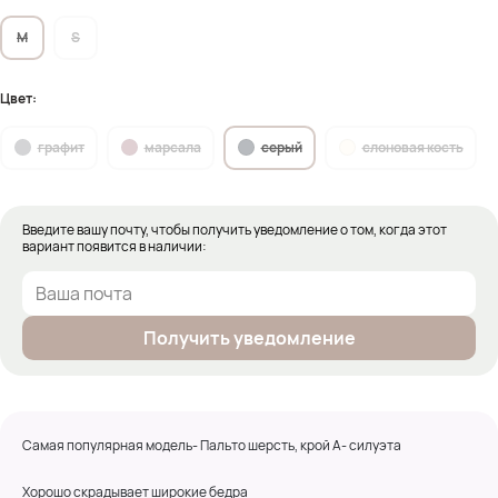
M
S
Цвет:
графит
марсала
серый
слоновая кость
Введите вашу почту, чтобы получить уведомление о том, когда этот
вариант появится в наличии:
Получить уведомление
Самая популярная модель- Пальто шерсть, крой А- силуэта
Хорошо скрадывает широкие бедра