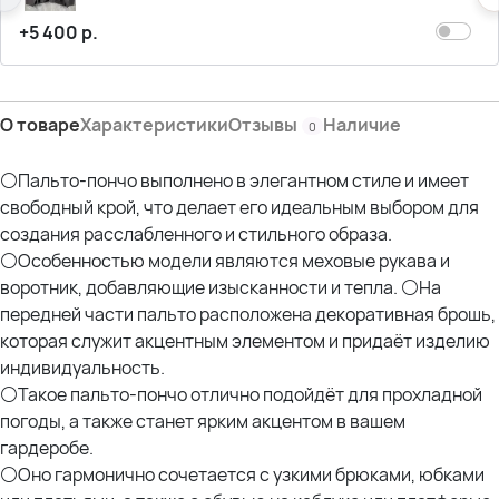
ПОБ- 68 см
Дл.изделия- 79 см
+5 400 р.
Дл.рукава- 48 см
Состав:
О товаре
Характеристики
Отзывы
Наличие
0
На фото модель Дарья- 54р
Параметры: рост 175см; ОГ 107см; ОТ 90см; ОЖ 112см; ОБ 120см*
⚪Пальто-пончо выполнено в элегантном стиле и имеет
свободный крой, что делает его идеальным выбором для
создания расслабленного и стильного образа.
⚪Особенностью модели являются меховые рукава и
воротник, добавляющие изысканности и тепла. ⚪На
передней части пальто расположена декоративная брошь,
которая служит акцентным элементом и придаёт изделию
индивидуальность.
⚪Такое пальто-пончо отлично подойдёт для прохладной
погоды, а также станет ярким акцентом в вашем
гардеробе.
⚪Оно гармонично сочетается с узкими брюками, юбками